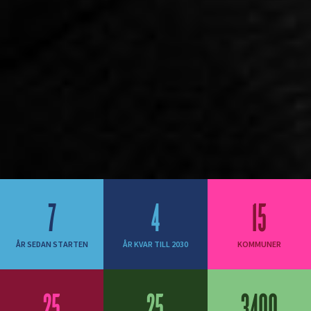
STATISTIK
7
4
15
ÅR SEDAN STARTEN
ÅR KVAR TILL 2030
KOMMUNER
25
25
3400