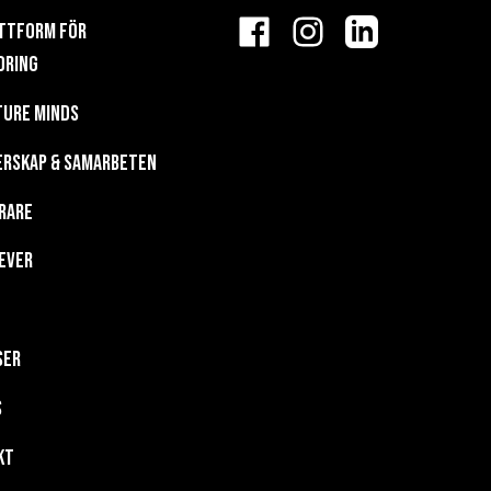
FÖLJ
attform för
FUTURE
FACEBOOK
INSTAGRAM
LINKEDIN
dring
MINDS
ture Minds
PÅ
erskap & Samarbeten
SOCIALA
rare
MEDIER
ever
ser
s
KT