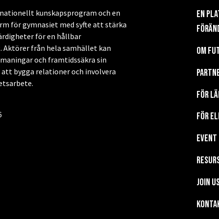
t nationellt kunskapsprogram och en
En pl
m för gymnasiet med syfte att stärka
förän
ärdigheter för en hållbar
. Aktörer från hela samhället kan
Om Fu
tmaningar och framtidssäkra sin
tt bygga relationer och involvera
Partn
hetsarbete.
För lä
6
För el
EVENT
Resur
Join u
KONTA