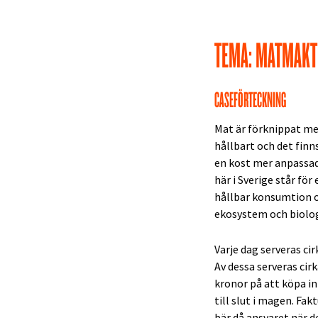
TEMA: MATMAKT
CASEFÖRTECKNING
Mat är förknippat med 
hållbart och det fin
en kost mer anpassad 
här i Sverige står fö
hållbar konsumtion o
ekosystem och biologi
Varje dag serveras cir
Av dessa serveras cirk
kronor på att köpa i
till slut i magen. Fak
bär då ansvaret när d