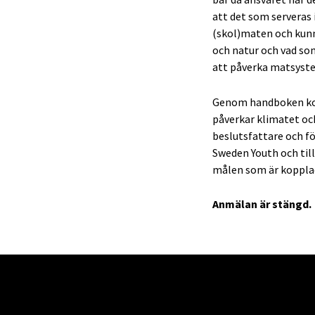
att det som serveras 
(skol)maten och kunn
och natur och vad som
att påverka matsyste
Genom handboken kom
påverkar klimatet oc
beslutsfattare och f
Sweden Youth och til
målen som är kopplad
Anmälan är stängd.