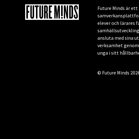
Future Minds är et
samverkansplattfor
elever och lärares f
samhällsutveckling
ansluta med sina u
verksamhet genom a
unga i sitt hållbar
© Future Minds 202