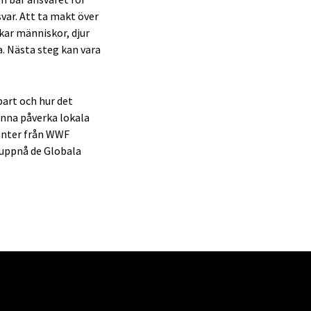
var. Att ta makt över
kar människor, djur
a. Nästa steg kan vara
art och hur det
unna påverka lokala
tanter från WWF
 uppnå de Globala