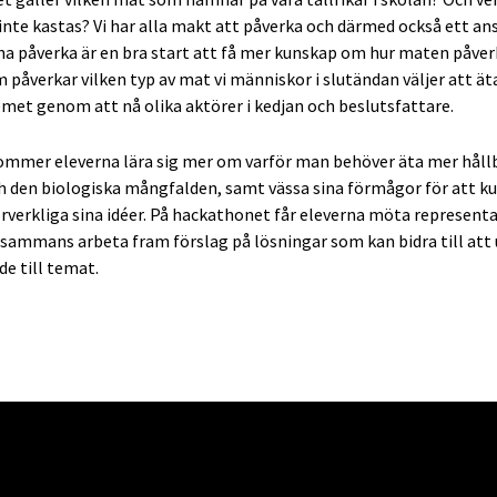
inte kastas? Vi har alla makt att påverka och därmed också ett ans
a påverka är en bra start att få mer kunskap om hur maten påver
 påverkar vilken typ av mat vi människor i slutändan väljer att ät
met genom att nå olika aktörer i kedjan och beslutsfattare.
mer eleverna lära sig mer om varför man behöver äta mer hållb
h den biologiska mångfalden, samt vässa sina förmågor för att k
örverkliga sina idéer. På hackathonet får eleverna möta represen
lsammans arbeta fram förslag på lösningar som kan bidra till att
e till temat.