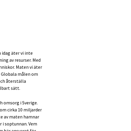
 idag äter vi inte
ing av resurser. Med
nniskor. Maten vi äter
de Globala målen om
ch återställa
lbart sätt.
ch omsorg i Sverige.
som cirka 10 miljarder
lite av maten hamnar
ner i soptunnan. Vem
em bär ansvaret för