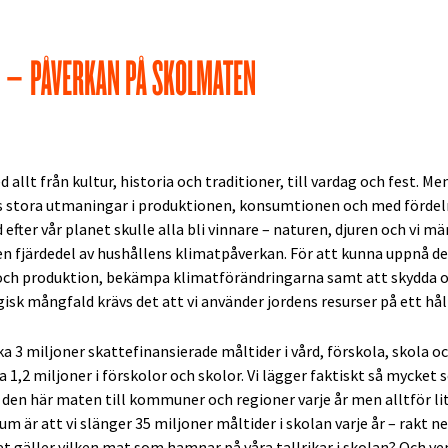
 – PÅVERKAN PÅ SKOLMATEN
allt från kultur, historia och traditioner, till vardag och fest. Men
ns stora utmaningar i produktionen, konsumtionen och med fördeln
efter vår planet skulle alla bli vinnare – naturen, djuren och vi mä
r en fjärdedel av hushållens klimatpåverkan. För att kunna uppnå 
ch produktion, bekämpa klimatförändringarna samt att skydda o
sk mångfald krävs det att vi använder jordens resurser på ett hål
ka 3 miljoner skattefinansierade måltider i vård, förskola, skola o
a 1,2 miljoner i förskolor och skolor. Vi lägger faktiskt så mycket 
n den här maten till kommuner och regioner varje år men alltför 
tum är att vi slänger 35 miljoner måltider i skolan varje år – rakt 
et gäller vilken mat som hamnar på våra tallrikar i skolan? Och v