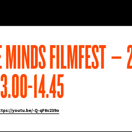
 MINDS FILMFEST – 
13.00-14.45
ttps://youtu.be/-Q-qF6v239o