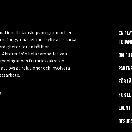
t nationellt kunskapsprogram och en
En pl
m för gymnasiet med syfte att stärka
förän
ärdigheter för en hållbar
. Aktörer från hela samhället kan
Om Fu
tmaningar och framtidssäkra sin
tt bygga relationer och involvera
Partn
hetsarbete.
För lä
6
För el
EVENT
Resur