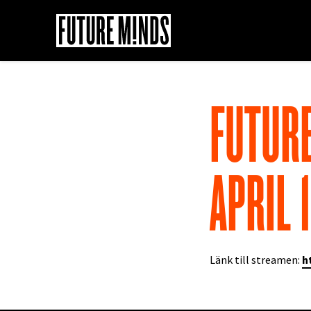
Gå
till
innehåll
FUTURE
APRIL 
Länk till streamen:
h