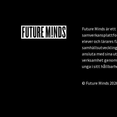
Future Minds är et
samverkansplattfor
elever och lärares f
samhällsutveckling
ansluta med sina u
verksamhet genom a
unga i sitt hållbar
© Future Minds 202