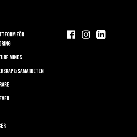
FÖLJ
attform för
FUTURE
FACEBOOK
INSTAGRAM
LINKEDIN
dring
MINDS
ture Minds
PÅ
erskap & Samarbeten
SOCIALA
rare
MEDIER
ever
ser