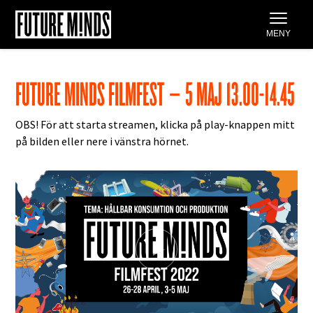
Gå
MENY
till
innehåll
FUTURE MINDS FILMFEST – 5 MAJ 13.00-14.45
OBS! För att starta streamen, klicka på play-knappen mitt
på bilden eller nere i vänstra hörnet.