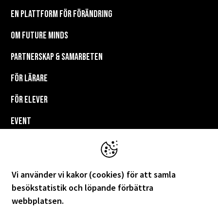
En plattform för förändring
Om Future Minds
Partnerskap & Samarbeten
För lärare
För elever
EVENT
Resurser
Join us
Vi använder vi kakor (cookies) för att samla
KONTAKT
besökstatistik och löpande förbättra
webbplatsen.
Integritetspolicy och GDPR