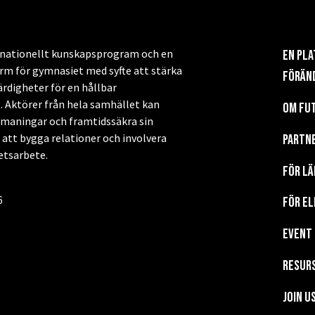
t nationellt kunskapsprogram och en
En pl
m för gymnasiet med syfte att stärka
förän
ärdigheter för en hållbar
. Aktörer från hela samhället kan
Om Fu
tmaningar och framtidssäkra sin
tt bygga relationer och involvera
Partn
hetsarbete.
För lä
6
För el
EVENT
Resur
Join u