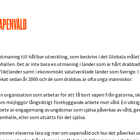
VAPENVÅLD
utmaning till hållbar utveckling, som beskrivs i det Globala målet
ällen. Det är inte bara en utmaning i länder som är hårt drabbade
fliktländer samt i ekonomiskt välutvecklade länder som Sverige. I 
ökat sedan år 2000 och de som drabbas är ofta unga människor.
 organisation som arbetar för att få bort vapen från gatorna,
m möjliggör långsiktigt förebyggande arbete mot våld. En viktig
te är engagemang av ungdomar som själva påverkas av våld, geno
amhälle, eller som utsätts för det själva.
mer eleverna lära sig mer om vapenvåld och hur det påverkar u