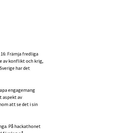
 16: Främja fredliga
 av konflikt och krig,
Sverige har det
 skapa engagemang
t aspekt av
m att se det i sin
nga. På hackathonet