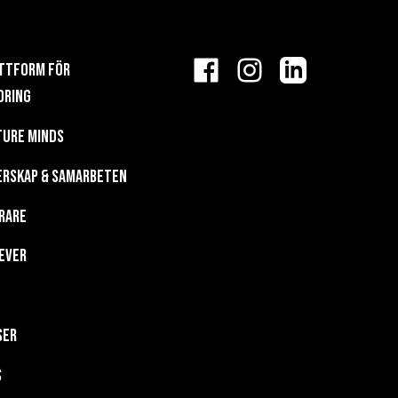
FÖLJ
attform för
FUTURE
FACEBOOK
INSTAGRAM
LINKEDIN
dring
MINDS
ture Minds
PÅ
erskap & Samarbeten
SOCIALA
rare
MEDIER
ever
ser
s