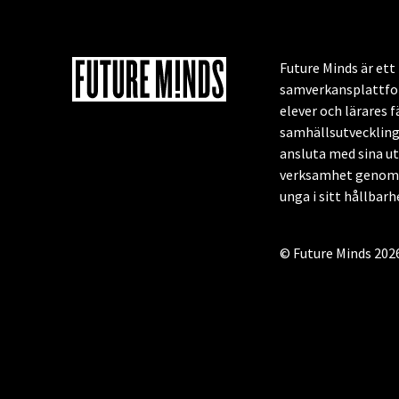
Future Minds är et
samverkansplattfor
elever och lärares f
samhällsutveckling
ansluta med sina u
verksamhet genom a
unga i sitt hållbar
© Future Minds 202