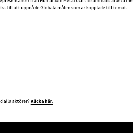
epresentanter från Humanium Metal och tillsammans arbeta med
ra till att uppnå de Globala målen som är kopplade till temat.
r
d alla aktörer?
Klicka här.