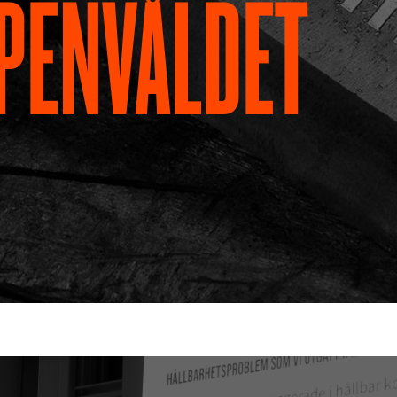
PENVÅLDET