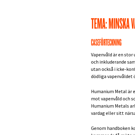
TEMA: MINSKA 
CASEFÖRTECKNING
Vapenvåld är en stor 
och inkluderande samh
utan också i icke-kon
dödliga vapenvåldet 
Humanium Metal är en
mot vapenvåld och so
Humanium Metals arbe
vardag eller sitt närs
Genom handboken kom