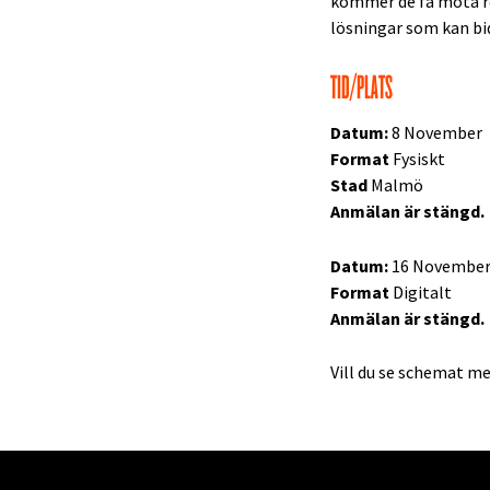
kommer de få möta r
lösningar som kan bid
TID/PLATS
Datum:
8 November
Format
Fysiskt
Stad
Malmö
Anmälan är stängd.
Datum:
16 Novembe
Format
Digitalt
Anmälan är stängd.
Vill du se schemat me