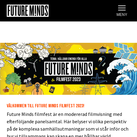
Gå
MENY
till
innehåll
VÄLKOMMEN TILL FUTURE MINDS FILMFEST 2023!
Future Minds filmfest är en modererad filmvisning med
efterföljande panelsamtal. Här belyser vi olika perspektiv
på de komplexa samhällsutmaningar som vi står inför och
hur vi tillsammans kan skapa en mer hållbar värld.